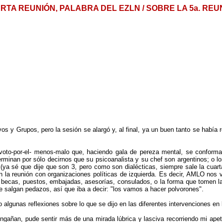
RTA REUNIÓN, PALABRA DEL EZLN / SOBRE LA 5a. REU
tivos y Grupos, pero la sesión se alargó y, al final, ya un buen tanto se había
voto-por-el- menos-malo que, haciendo gala de pereza mental, se conforman 
minan por sólo decirnos que su psicoanalista y su chef son argentinos; o los
ya sé que dije que son 3, pero como son dialécticas, siempre sale la cuarta)
la reunión con organizaciones políticas de izquierda. Es decir, AMLO nos va
recer becas, puestos, embajadas, asesorías, consulados, o la forma que tomen l
ue salgan pedazos, así que iba a decir: "los vamos a hacer polvorones".
algunas reflexiones sobre lo que se dijo en las diferentes intervenciones en 
 engañan, pude sentir más de una mirada lúbrica y lasciva recorriendo mi ap