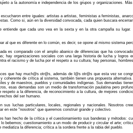
peto a la autonomía e independencia de los grupos y organizaciones. Más 
scucharon entre iguales: artistas a artistas, feministas a feministas, anarco
puestas. Como si, aún en la diversidad convocada, cada quien buscara encerrar
se entiende que cada uno vea en la sexta y en la otra campaña su lugar. 
har al que es diferente en lo común, es decir, se opone al mismo sistema pe
 nada es comparado con el amplio abanico de diferencias que ha convocado 
stas; hay organizaciones sociales con una larga historia de lucha y logro
tra el racismo y de lucha por el respeto a su cultura; hay personas, hombres
entonces que hay much@s otr@s, además de l@s otr@s que esta vez se congr
 y coherente de crítica al sistema, también tienen una propuesta alternativa
iles y de maestros, pueblos y comunidades indígenas. Sus demandas tienen,
n otros, esas demandas son un medio de transformación paulatina pero prof
espeto a la diferencia, de reconocimiento a la cultura, de mejores condicion
derechos del ser humano.
en sus luchas particulares, locales, regionales y nacionales. Nosotros c
ar en este "nosotros" que queremos construir grande y colectivo.
edes han hecho de la crítica y el cuestionamiento sus banderas y métodos: cu
ebemos; cuestionamiento a un modo de producir y circular el arte; crítica 
diatiza la diferencia; crítica a la sordera frente a la rabia del pueblo.