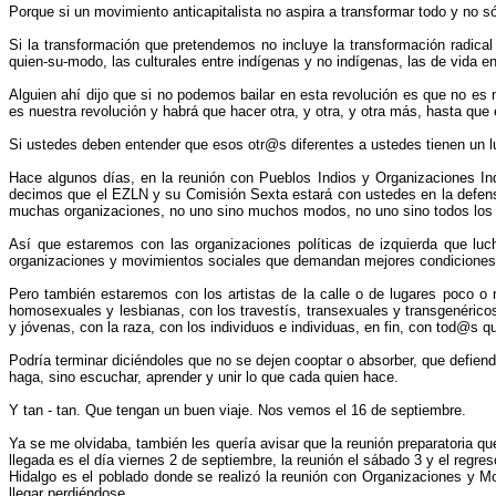
Porque si un movimiento anticapitalista no aspira a transformar todo y no só
Si la transformación que pretendemos no incluye la transformación radica
quien-su-modo, las culturales entre indígenas y no indígenas, las de vida e
Alguien ahí dijo que si no podemos bailar en esta revolución es que no es 
es nuestra revolución y habrá que hacer otra, y otra, y otra más, hasta qu
Si ustedes deben entender que esos otr@s diferentes a ustedes tienen un l
Hace algunos días, en la reunión con Pueblos Indios y Organizaciones In
decimos que el EZLN y su Comisión Sexta estará con ustedes en la defensa 
muchas organizaciones, no uno sino muchos modos, no uno sino todos los col
Así que estaremos con las organizaciones políticas de izquierda que luc
organizaciones y movimientos sociales que demandan mejores condiciones d
Pero también estaremos con los artistas de la calle o de lugares poco o 
homosexuales y lesbianas, con los travestís, transexuales y transgenéricos
y jóvenas, con la raza, con los individuos e individuas, en fin, con tod@s
Podría terminar diciéndoles que no se dejen cooptar o absorber, que defien
haga, sino escuchar, aprender y unir lo que cada quien hace.
Y tan - tan. Que tengan un buen viaje. Nos vemos el 16 de septiembre.
Ya se me olvidaba, también les quería avisar que la reunión preparatoria qu
llegada es el día viernes 2 de septiembre, la reunión el sábado 3 y el regr
Hidalgo es el poblado donde se realizó la reunión con Organizaciones y M
llegar perdiéndose.