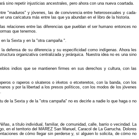
rá sino repetir injusticias ancestrales, pero ahora con una nueva coartada.
ntre "maduros" y jóvenes, las de convivencia entre heterosexuales y cada-
 una caricatura más entre las que ya abundan en el libro de la historia.
 las relaciones entre las diferencias que pueblan el ser humano entonces no
s formas que tenemos.
en la Sexta y en la "otra campaña ".
la defensa de su diferencia y su especificidad como indígenas. Ahora les
uctura organizativa centralizada y jerárquica. Nuestra idea no es una sino
ueblos indios que se mantienen firmes en sus derechos y cultura, con las
peros o raperos o skateros o irketos o etceteretos, con la banda, con los
anos y por la libertad a los presos políticos, con los modos de los jóvenes
.
u de la Sexta y de la "otra campaña" no es decirle a nadie lo que haga o no
s, a título individual, familiar, de comunidad, calle, barrio o vecindad. La
algo, en el territorio del MAREZ San Manuel, Caracol de La Garrucha. Dolores
aciones de cómo llegar sin perderse y, sí alguien lo solicita, de cómo no