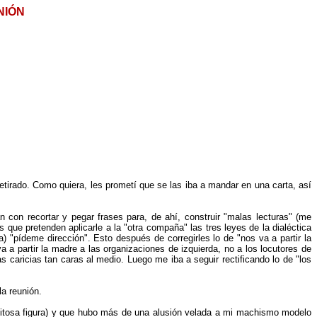
NIÓN
 retirado. Como quiera, les prometí que se las iba a mandar en una carta, así
con recortar y pegar frases para, de ahí, construir "malas lecturas" (me
 que pretenden aplicarle a la "otra compaña" las tres leyes de la dialéctica
 "pídeme dirección". Esto después de corregirles lo de "nos va a partir la
 a partir la madre a las organizaciones de izquierda, no a los locutores de
as caricias tan caras al medio. Luego me iba a seguir rectificando lo de "los
la reunión.
etitosa figura) y que hubo más de una alusión velada a mi machismo modelo