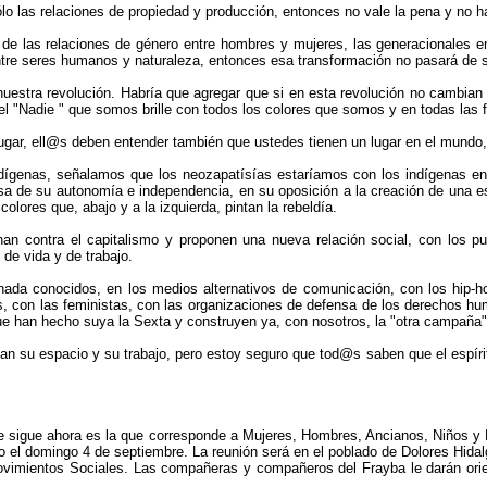
lo las relaciones de propiedad y producción, entonces no vale la pena y no ha
l de las relaciones de género entre hombres y mujeres, las generacionales e
ntre seres humanos y naturaleza, entonces esa transformación no pasará de ser
nuestra revolución. Habría que agregar que si en esta revolución no cambian
e el "Nadie " que somos brille con todos los colores que somos y en todas la
ugar, ell@s deben entender también que ustedes tienen un lugar en el mundo, 
dígenas, señalamos que los neozapatísías estaríamos con los indígenas en 
de su autonomía e independencia, en su oposición a la creación de una estr
ores que, abajo y a la izquierda, pintan la rebeldía.
han contra el capitalismo y proponen una nueva relación social, con los p
e vida y de trabajo.
nada conocidos, en los medios alternativos de comunicación, con los hip-ho
, con las feministas, con las organizaciones de defensa de los derechos hum
 que han hecho suya la Sexta y construyen ya, con nosotros, la "otra campaña"
dan su espacio y su trabajo, pero estoy seguro que tod@s saben que el espírit
e sigue ahora es la que corresponde a Mujeres, Hombres, Ancianos, Niños y Niña
eso el domingo 4 de septiembre. La reunión será en el poblado de Dolores Hid
ovimientos Sociales. Las compañeras y compañeros del Frayba le darán orient