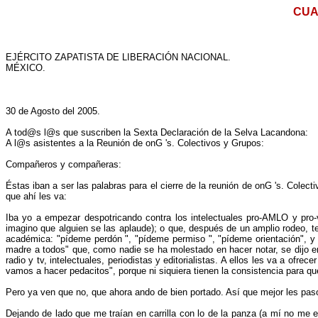
CUA
EJÉRCITO ZAPATISTA DE LIBERACIÓN NACIONAL.
MÉXICO.
30 de Agosto del 2005.
A tod@s l@s que suscriben la Sexta Declaración de la Selva Lacandona:
A l@s asistentes a la Reunión de o­nG 's. Colectivos y Grupos:
Compañeros y compañeras:
Éstas iban a ser las palabras para el cierre de la reunión de o­nG 's. Colec
que ahí les va:
Iba yo a empezar despotricando contra los intelectuales pro-AMLO y pro-
imagino que alguien se las aplaude); o que, después de un amplio rodeo, ter
académica: "pídeme perdón ", "pídeme permiso ", "pídeme orientación", y (
madre a todos" que, como nadie se ha molestado en hacer notar, se dijo en 
radio y tv, intelectuales, periodistas y editorialistas. A ellos les va a of
vamos a hacer pedacitos", porque ni siquiera tienen la consistencia para q
Pero ya ven que no, que ahora ando de bien portado. Así que mejor les paso 
Dejando de lado que me traían en carrilla con lo de la panza (a mí no me