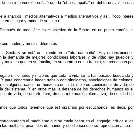
de una intervención señaló que la "otra campaña" no debía derivar en una
s a anarcos , medios alternativos a medios alternativos y así. Poco interés
se en el lugar y modo de su lucha.
Después de todo, ése es el objetivo de la Sexta: en un punto común, el
ro con modos y medios diferentes.
la Sexta y se está articulando en la "otra campaña". Hay organizaciones
s en la demanda de mejores condiciones laborales y de vida; hay pueblos y
 y mujeres que en su familia, en su barrio o en su trabajo, se preocupan por
egaron. Hombres y mujeres que toda la vida se la han pasado buscando y
. Y para concretarla hacen trabajo con sindicatos, asociaciones de colonos,
 en algunos casos, un horizonte definido: mejores condiciones de vida, de
unda del sistema. Y en otros más la defensa de los derechos humanos es el
es de vida, de un arte libre, de una información alternativa, de equidad de
reemos que todos tenemos que esf orzarnos por escucharlos, es decir, por
estíonamíento al machísmo que se cuela hasta en el lenguaje; crítica a los
las múltiples pirámides de mando y obediencia que se reproducen arriba...