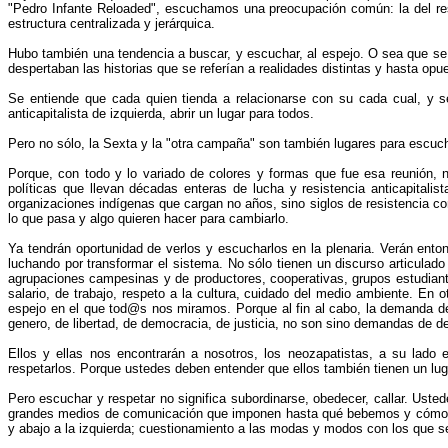
"Pedro Infante Reloaded", escuchamos una preocupación común: la del res
estructura centralizada y jerárquica.
Hubo también una tendencia a buscar, y escuchar, al espejo. O sea que se e
despertaban las historias que se referían a realidades distintas y hasta o
Se entiende que cada quien tienda a relacionarse con su cada cual, y 
anticapitalista de izquierda, abrir un lugar para todos.
Pero no sólo, la Sexta y la "otra campaña" son también lugares para escuc
Porque, con todo y lo variado de colores y formas que fue esa reunión,
políticas que llevan décadas enteras de lucha y resistencia anticapitali
organizaciones indígenas que cargan no años, sino siglos de resistencia con
lo que pasa y algo quieren hacer para cambiarlo.
Ya tendrán oportunidad de verlos y escucharlos en la plenaria. Verán 
luchando por transformar el sistema. No sólo tienen un discurso articulado
agrupaciones campesinas y de productores, cooperativas, grupos estudiant
salario, de trabajo, respeto a la cultura, cuidado del medio ambiente. E
espejo en el que tod@s nos miramos. Porque al fin al cabo, la demanda de r
genero, de libertad, de democracia, de justicia, no son sino demandas de 
Ellos y ellas nos encontrarán a nosotros, los neozapatistas, a su lado 
respetarlos. Porque ustedes deben entender que ellos también tienen un lug
Pero escuchar y respetar no significa subordinarse, obedecer, callar. Ust
grandes medios de comunicación que imponen hasta qué bebemos y cómo lo b
y abajo a la izquierda; cuestionamiento a las modas y modos con los que se me