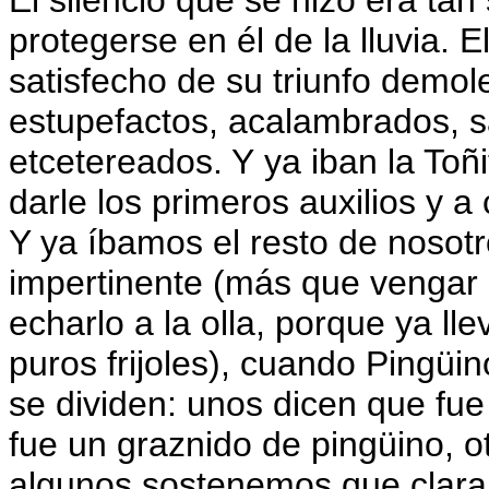
El silencio que se hizo era tan
protegerse en él de la lluvia. 
satisfecho de su triunfo demo
estupefactos, acalambrados, s
etcetereados. Y ya iban la Toñi
darle los primeros auxilios y 
Y ya íbamos el resto de nosotr
impertinente (más que vengar 
echarlo a la olla, porque ya 
puros frijoles), cuando Pingüin
se dividen: unos dicen que fue 
fue un graznido de pingüino, ot
algunos sostenemos que clar