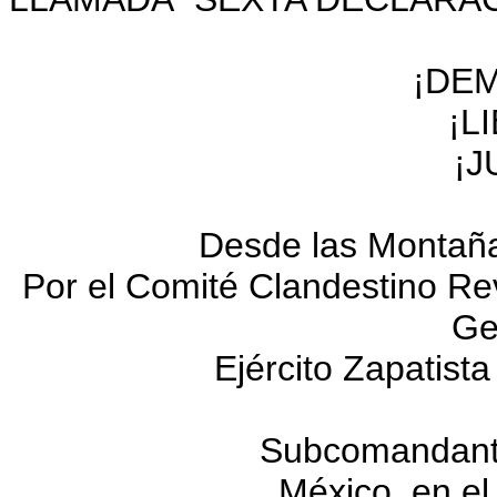
¡DE
¡L
¡J
Desde las Montaña
Por el Comité Clandestino R
Ge
Ejército Zapatista
Subcomandant
México, en el